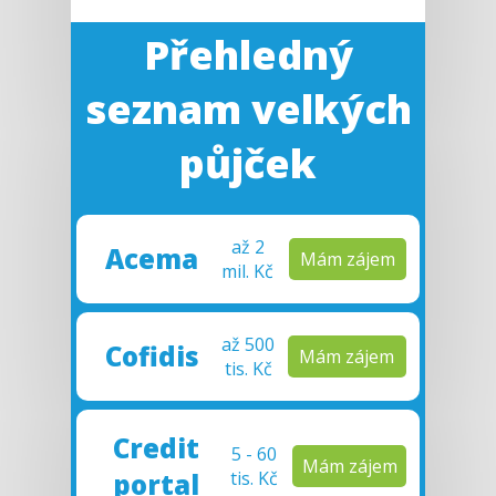
Přehledný
seznam velkých
půjček
až 2
Ace
ma
Mám zájem
mil. Kč
až 500
Cofi
dis
Mám zájem
tis. Kč
Credit
5 - 60
Mám zájem
portal
tis. Kč