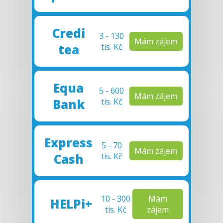
Credi
3 - 130
Mám zájem
tea
tis. Kč
Equa
5 - 600
Mám zájem
Bank
tis. Kč
Expr
ess
5 - 70
Mám zájem
Cash
tis. Kč
10 - 300
Mám
HELPi+
tis. Kč
zájem