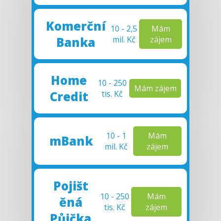
Komerční
10 - 2,5
Mám
Banka
mil. Kč
zájem
Home
10 - 250
Mám zájem
Cred
it
tis. Kč
10 - 1
Mám
mBank
mil. Kč
zájem
Pojišt
10 - 250
Mám
ěná
tis. Kč
zájem
Půjčka