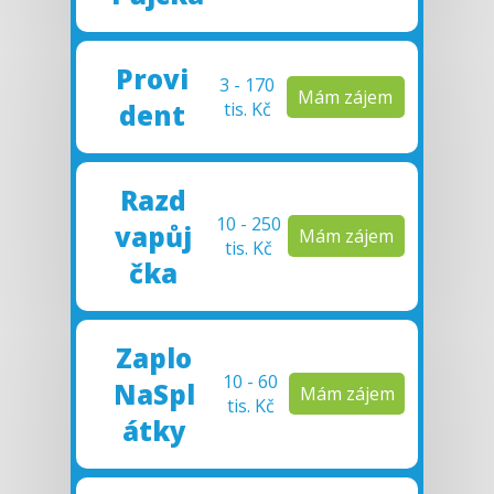
Provi
3 - 170
Mám zájem
dent
tis. Kč
Razd
10 - 250
vapůj
Mám zájem
tis. Kč
čka
Zaplo
10 - 60
NaSpl
Mám zájem
tis. Kč
átky